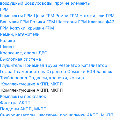
воздушный
Воздуховоды, прочие элементы
ГРМ
Комплекты ГРМ
Цепи ГРМ
Ремни ГРМ
Натяжители ГРМ
Башмаки ГРМ
Ролики ГРМ
Шестерни ГРМ
Клапана ФАЗ
ГРМ
Кожухи, крышки ГРМ
Ремни, натяжители
Ролики
Шкивы
Крепление, опоры ДВС
Выхлопная система
Глушитель
Приемная труба
Резонатор
Катализатор
Гофра
Пламегаситель
Стронгер
Обманки
EGR
Бандаж
Трубопровод
Подвесы, крепежи, кольца
Комплектующие АКПП, МКПП
Комплектующие АКПП, МКПП
Комплекты прокладок
Фильтра АКПП
Поддоны АКПП, МКПП
Синхронизаторы, шестерни, подшипники АКПП, МКПП