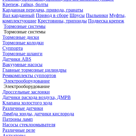
Крепеж, гайки, болты
Карданная передача, привода, гранаты
Вал карданный
Привод в сборе
Шрусы
Пыльники
Муфты,
комплектующие
Крестовины, трипоиды
Подвеска крепеж
Тормозные системы
Тормозные системы
Тормозные диски
Тормозные колодки
Суппорта
Тормозные шланги
Датчики ABS
Вакуумные насосы
Главные тормозные цилиндры
Ремкомплекты суппортов
Электрооборудование
Электрооборудование
Дроссельные заслонки
Датчики расхода воздуха, ДМРВ
Клапана холостого хода
Различные датчики
Лямбда зонды, датчики кислорода
Патроны ламп
Насосы стеклоомывателя
Различные реле
Актуаторы