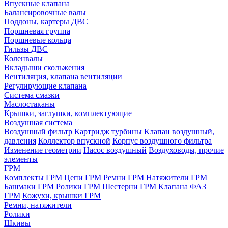
Впускные клапана
Балансировочные валы
Поддоны, картеры ДВС
Поршневая группа
Поршневые кольца
Гильзы ДВС
Коленвалы
Вкладыши скольжения
Вентиляция, клапана вентиляции
Регулирующие клапана
Система смазки
Маслостаканы
Крышки, заглушки, комплектующие
Воздушная система
Воздушный фильтр
Картридж турбины
Клапан воздушный,
давления
Коллектор впускной
Корпус воздушного фильтра
Изменение геометрии
Насос воздушный
Воздуховоды, прочие
элементы
ГРМ
Комплекты ГРМ
Цепи ГРМ
Ремни ГРМ
Натяжители ГРМ
Башмаки ГРМ
Ролики ГРМ
Шестерни ГРМ
Клапана ФАЗ
ГРМ
Кожухи, крышки ГРМ
Ремни, натяжители
Ролики
Шкивы