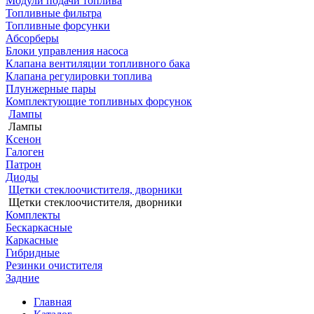
Модули подачи топлива
Топливные фильтра
Топливные форсунки
Абсорберы
Блоки управления насоса
Клапана вентиляции топливного бака
Клапана регулировки топлива
Плунжерные пары
Комплектующие топливных форсунок
Лампы
Лампы
Ксенон
Галоген
Патрон
Диоды
Щетки стеклоочистителя, дворники
Щетки стеклоочистителя, дворники
Комплекты
Бескаркасные
Каркасные
Гибридные
Резинки очистителя
Задние
Главная