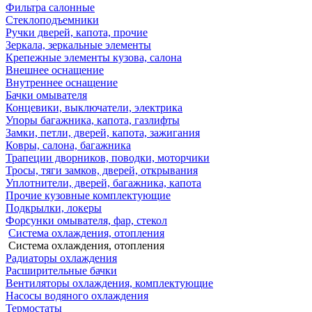
Фильтра салонные
Стеклоподъемники
Ручки дверей, капота, прочие
Зеркала, зеркальные элементы
Крепежные элементы кузова, салона
Внешнее оснащение
Внутреннее оснащение
Бачки омывателя
Концевики, выключатели, электрика
Упоры багажника, капота, газлифты
Замки, петли, дверей, капота, зажигания
Ковры, салона, багажника
Трапеции дворников, поводки, моторчики
Тросы, тяги замков, дверей, открывания
Уплотнители, дверей, багажника, капота
Прочие кузовные комплектующие
Подкрылки, локеры
Форсунки омывателя, фар, стекол
Система охлаждения, отопления
Система охлаждения, отопления
Радиаторы охлаждения
Расширительные бачки
Вентиляторы охлаждения, комплектующие
Насосы водяного охлаждения
Термостаты