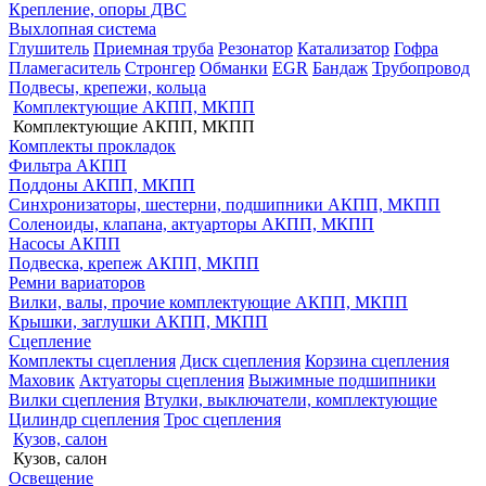
Крепление, опоры ДВС
Выхлопная система
Глушитель
Приемная труба
Резонатор
Катализатор
Гофра
Пламегаситель
Стронгер
Обманки
EGR
Бандаж
Трубопровод
Подвесы, крепежи, кольца
Комплектующие АКПП, МКПП
Комплектующие АКПП, МКПП
Комплекты прокладок
Фильтра АКПП
Поддоны АКПП, МКПП
Синхронизаторы, шестерни, подшипники АКПП, МКПП
Соленоиды, клапана, актуарторы АКПП, МКПП
Насосы АКПП
Подвеска, крепеж АКПП, МКПП
Ремни вариаторов
Вилки, валы, прочие комплектующие АКПП, МКПП
Крышки, заглушки АКПП, МКПП
Сцепление
Комплекты сцепления
Диск сцепления
Корзина сцепления
Маховик
Актуаторы сцепления
Выжимные подшипники
Вилки сцепления
Втулки, выключатели, комплектующие
Цилиндр сцепления
Трос сцепления
Кузов, салон
Кузов, салон
Освещение