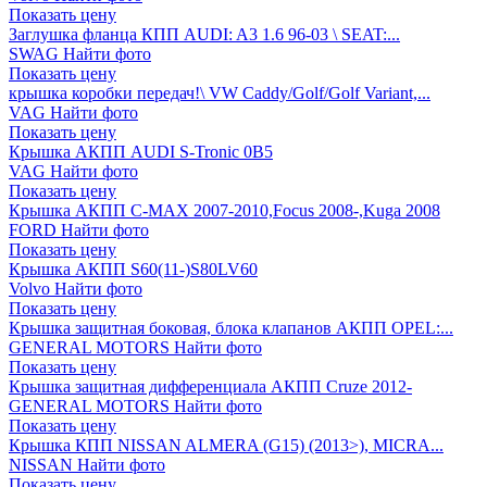
Показать цену
Заглушка фланца КПП AUDI: A3 1.6 96-03 \ SEAT:...
SWAG
Найти фото
Показать цену
крышка коробки передач!\ VW Caddy/Golf/Golf Variant,...
VAG
Найти фото
Показать цену
Крышка АКПП AUDI S-Tronic 0B5
VAG
Найти фото
Показать цену
Крышка АКПП C-MAX 2007-2010,Focus 2008-,Kuga 2008
FORD
Найти фото
Показать цену
Крышка АКПП S60(11-)S80LV60
Volvo
Найти фото
Показать цену
Крышка защитная боковая, блока клапанов АКПП OPEL:...
GENERAL MOTORS
Найти фото
Показать цену
Крышка защитная дифференциала АКПП Cruze 2012-
GENERAL MOTORS
Найти фото
Показать цену
Крышка КПП NISSAN ALMERA (G15) (2013>), MICRA...
NISSAN
Найти фото
Показать цену