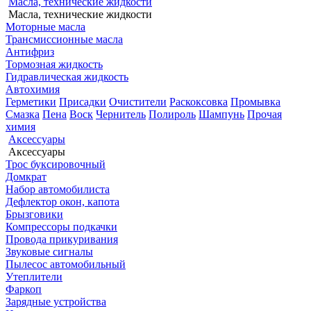
Масла, технические жидкости
Масла, технические жидкости
Моторные масла
Трансмиссионные масла
Антифриз
Тормозная жидкость
Гидравлическая жидкость
Автохимия
Герметики
Присадки
Очистители
Раскоксовка
Промывка
Смазка
Пена
Воск
Чернитель
Полироль
Шампунь
Прочая
химия
Аксессуары
Аксессуары
Трос буксировочный
Домкрат
Набор автомобилиста
Дефлектор окон, капота
Брызговики
Компрессоры подкачки
Провода прикуривания
Звуковые сигналы
Пылесос автомобильный
Утеплители
Фаркоп
Зарядные устройства